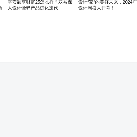
平安御享财富25怎么样？双被保
设计“家”的美好未来，2024
动
人设计诠释产品进化迭代
设计周盛大开幕！
。