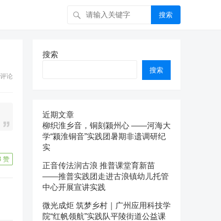
搜索
搜索
搜索
评论
近期文章
柳织淮乡音，铜刻颍州心 ——河海大
学“颍淮铜音”实践团暑期非遗调研纪
实
8
赞
正音传法润古浪 推普课堂育新苗
——推普实践团走进古浪镇幼儿托管
中心开展宣讲实践
微光成炬 筑梦乡村｜广州应用科技学
院“红帆领航”实践队平陵街道公益课