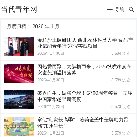
当代青年网
导航
月度归档：
2026 年 1 月
金粒沙土调研团队 西北农林科技大学“食品产
业赋能青年行”寒假实践项目
2026年1月30日
3,584
浏览
因热爱而聚，为纵横而来，2026纵横家宴在
安徽芜湖温情落幕
2026年1月30日
3,589
浏览
破界而生，纵横全球！G700周年答卷，立序
中国豪华越野新高度
2026年1月23日
3,573
浏览
寒假“宅家长高季”，哈药金盖中盖牌助力骨
骼“加速生长”
2026年1月21日
3,579
浏览