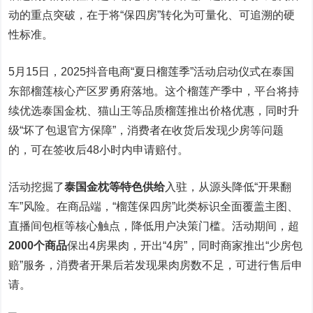
动的重点突破，在于将“保四房”转化为可量化、可追溯的硬
性标准。
5月15日，2025抖音电商“夏日榴莲季”活动启动仪式在泰国
东部榴莲核心产区罗勇府落地。这个榴莲产季中，平台将持
续优选泰国金枕、猫山王等品质榴莲推出价格优惠，同时升
级“坏了包退官方保障”，消费者在收货后发现少房等问题
的，可在签收后48小时内申请赔付。
活动挖掘了
泰国金枕
等
特色供给
入驻，从源头降低“开果翻
车”风险。在商品端，“榴莲保四房”此类标识全面覆盖主图、
直播间包框等核心触点，降低用户决策门槛。活动期间，超
2000个商品
保出4房果肉，开出“4房”，同时商家推出“少房包
赔”服务，消费者开果后若发现果肉房数不足，可进行售后申
请。