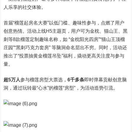
人乐享的社交体验。
首届“榴莲起房名大赛”以低门槛、趣味性参与，点燃了用户
创意热情。活动上线H5主题页，用户可为金枕、猫山王、黑
刺等8款榴莲定制趣味名称，如 “金枕阳光四房”“猫山王顶榴
庄园”“黑刺巧克力套房” 等脑洞命名层出不穷。同时，活动还
推出了“投票抽黄金榴莲吊坠”福利，撬动更高关注度与参与
量。
超5万人
参与榴莲房型大票选，
6千多条
即时弹幕贡献创意脑
洞，通过玩转最“心水”的榴莲“房型”，为活动造势引流。