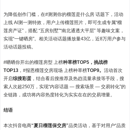
为降低创作门槛，在#测测你的榴莲是什么房 话题下，活动
上线 AI测一测特效，用户上传榴莲照片，即可生成专属“榴
莲房产证”，搭配 “五房别墅”“南北通透大平层” 等趣味文案，
实现“一键晒房”。相关活动话题播放量43亿，近8万用户参与
活动话题投稿。
#晒晒你开出的榴莲房型 上榜
种草榜TOP5，挑战榜
TOP13
，#报恩榴莲交房现场 上榜种草榜
TOP9。
活动首次
开启
综搜彩蛋
，结合看后搜推荐及热趋流量承接等手段，搜
索人次超250万，实现“内容话题 — 搜索场景 — 交易转化”的
全链路，成功将内容热度转化为实实在在的交易增量。
结语
本次抖音电商
“夏日榴莲保交房”
品类活动，基于对用户“品质