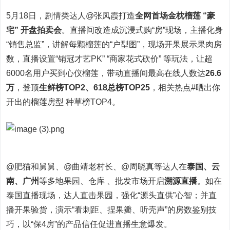
5月18日，剧情类达人@张凤霞打造
全网首场金枕榴莲 “豪
宅” 开盘拍卖会
。直播间改造成沉浸式购“房”现场，主播化身
“销售总监”，讲解每颗榴莲的“户型图”，现场开果展示果肉房
数，直播设置“销冠才艺PK” “商家花式砍价” 等玩法，让超
6000名用户买到心仪榴莲，带动直播间最高在线人数达
26.6
万
，登顶
生鲜榜TOP2、618总榜TOP25
，相关热点#晒出你
开出的榴莲房型 种草榜TOP4。
@肥猫和舅舅、@曲靖老村长、@周晓真等达人在
泰国、云
南、广州
等多地果园、仓库 、批发市场开启
溯源直播
。如在
泰国直播现场，达人直击果园，强化“源头直供”心智；并直
播开果验货，演示“看刺距、捏果瓣、听壳声”的房数鉴别技
巧，以“保4房”的产品信任促进直播生意爆发。