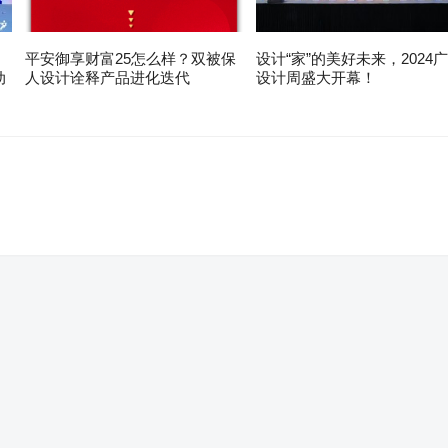
平安御享财富25怎么样？双被保
设计“家”的美好未来，2024
动
人设计诠释产品进化迭代
设计周盛大开幕！
。