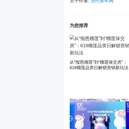
关于作者:
当代青年网
为您推荐
从“报恩榴莲”到“榴莲保交房”：
618榴莲品类日解锁营销新玩法