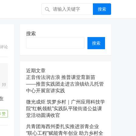
搜索
搜索
搜索
评论
近期文章
正音传法润古浪 推普课堂育新苗
——推普实践团走进古浪镇幼儿托管
中心开展宣讲实践
微光成炬 筑梦乡村｜广州应用科技学
院“红帆领航”实践队平陵街道公益课
8
赞
堂活动圆满收官
共青团海西州委扎实推进浙青企业
“联心工程”赋能青年创业 助力乡村全