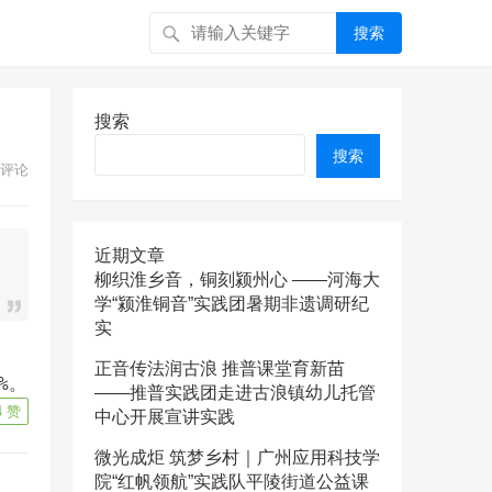
搜索
搜索
搜索
评论
近期文章
柳织淮乡音，铜刻颍州心 ——河海大
学“颍淮铜音”实践团暑期非遗调研纪
实
正音传法润古浪 推普课堂育新苗
%。
——推普实践团走进古浪镇幼儿托管
4
赞
中心开展宣讲实践
微光成炬 筑梦乡村｜广州应用科技学
院“红帆领航”实践队平陵街道公益课