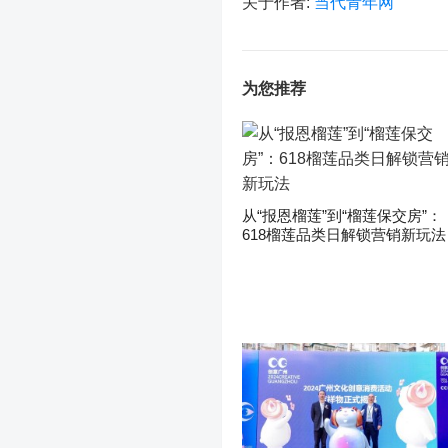
关于作者:
当代青年网
为您推荐
从“报恩榴莲”到“榴莲保交房”：
618榴莲品类日解锁营销新玩法