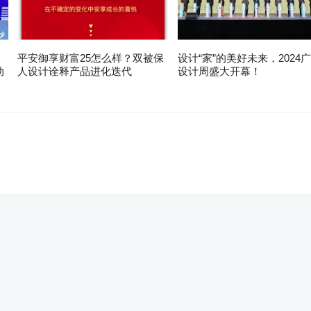
平安御享财富25怎么样？双被保
设计“家”的美好未来，2024
动
人设计诠释产品进化迭代
设计周盛大开幕！
。