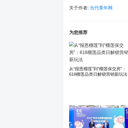
关于作者:
当代青年网
为您推荐
从“报恩榴莲”到“榴莲保交房”：
618榴莲品类日解锁营销新玩法