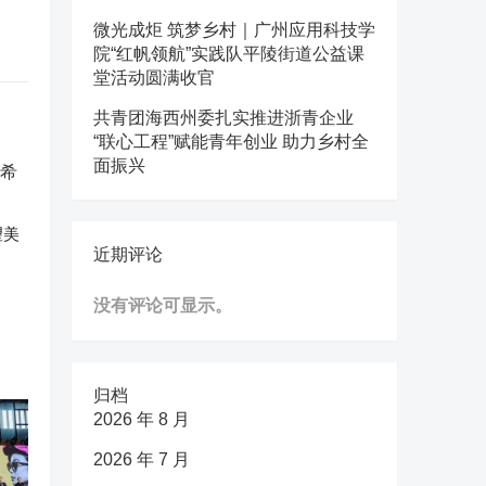
微光成炬 筑梦乡村｜广州应用科技学
院“红帆领航”实践队平陵街道公益课
堂活动圆满收官
共青团海西州委扎实推进浙青企业
“联心工程”赋能青年创业 助力乡村全
面振兴
望美
近期评论
没有评论可显示。
归档
2026 年 8 月
2026 年 7 月