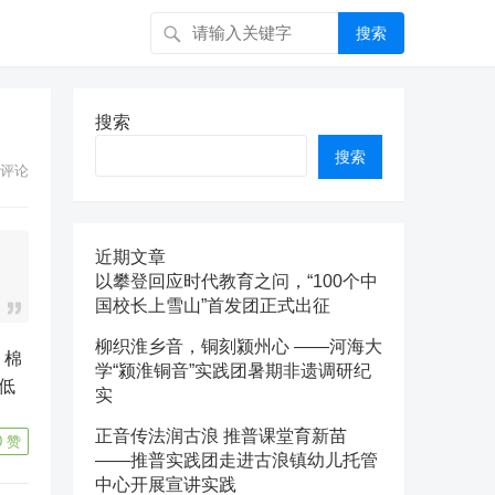
搜索
搜索
搜索
评论
近期文章
以攀登回应时代教育之问，“100个中
国校长上雪山”首发团正式出征
柳织淮乡音，铜刻颍州心 ——河海大
、棉
学“颍淮铜音”实践团暑期非遗调研纪
低
实
正音传法润古浪 推普课堂育新苗
0
赞
——推普实践团走进古浪镇幼儿托管
中心开展宣讲实践