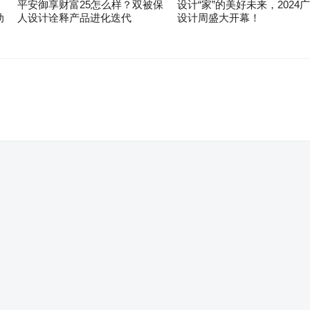
平安御享财富25怎么样？双被保
设计“家”的美好未来，2024
动
人设计诠释产品进化迭代
设计周盛大开幕！
。