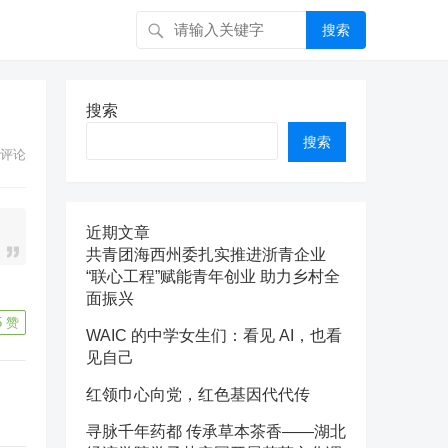
搜索
搜索
搜索
评论
近期文章
共青团海西州委扎实推进浙青企业
“联心工程”赋能青年创业 助力乡村全
面振兴
5
赞
WAIC 的中学女生们：看见 AI，也看
见自己
红领巾心向党，红色基因代代传
寻脉千年药都 传承草本茶香——湖北