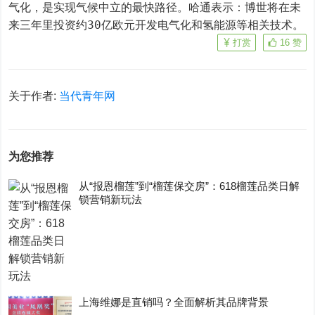
气化，是实现气候中立的最快路径。哈通表示：博世将在未
来三年里投资约30亿欧元开发电气化和氢能源等相关技术。
打赏
16
赞
关于作者:
当代青年网
为您推荐
从“报恩榴莲”到“榴莲保交房”：618榴莲品类日解
锁营销新玩法
上海维娜是直销吗？全面解析其品牌背景