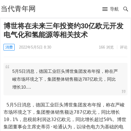
当代青年网
导航
博世将在未来三年投资约30亿欧元开发
电气化和氢能源等相关技术
消费
2022年5月5日 8:30
166
浏览
评论
5月5日消息，德国工业巨头博世集团发布年报，称在严
峻市场环境之下，集团整体销售额达787亿欧元，同比
增长10.…
 5月5日消息，德国工业巨头博世集团发布年报，称在严峻
市场环境之下，集团整体销售额达787亿欧元，同比增长
10.1%，息税前利润达32亿欧元，同比增长超过50%。博世
集团董事会主席史蒂芬·哈通认为，以绿色电力为基础的电