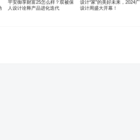
平安御享财富25怎么样？双被保
设计“家”的美好未来，2024
动
人设计诠释产品进化迭代
设计周盛大开幕！
。