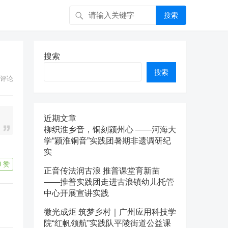
搜索
搜索
搜索
评论
近期文章
柳织淮乡音，铜刻颍州心 ——河海大
学“颍淮铜音”实践团暑期非遗调研纪
实
0
赞
正音传法润古浪 推普课堂育新苗
——推普实践团走进古浪镇幼儿托管
中心开展宣讲实践
微光成炬 筑梦乡村｜广州应用科技学
院“红帆领航”实践队平陵街道公益课