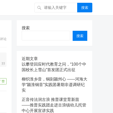
搜索
搜索
搜索
评论
近期文章
以攀登回应时代教育之问，“100个中
国校长上雪山”首发团正式出征
柳织淮乡音，铜刻颍州心 ——河海大
7
赞
学“颍淮铜音”实践团暑期非遗调研纪
实
正音传法润古浪 推普课堂育新苗
——推普实践团走进古浪镇幼儿托管
中心开展宣讲实践