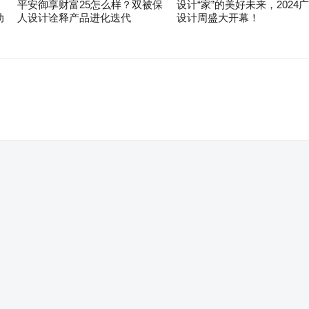
平安御享财富25怎么样？双被保
设计“家”的美好未来，2024
动
人设计诠释产品进化迭代
设计周盛大开幕！
。