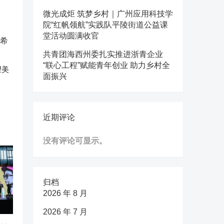
微光成炬 筑梦乡村｜广州应用科技学
院“红帆领航”实践队平陵街道公益课
堂活动圆满收官
共青团海西州委扎实推进浙青企业
“联心工程”赋能青年创业 助力乡村全
望美
面振兴
近期评论
没有评论可显示。
归档
2026 年 8 月
2026 年 7 月