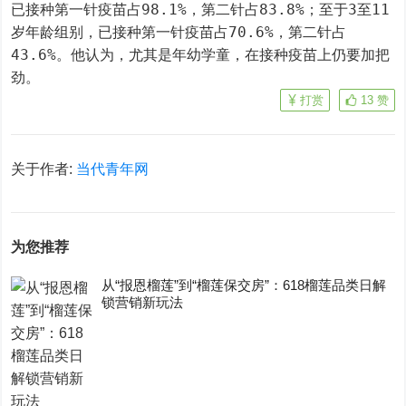
已接种第一针疫苗占98.1%，第二针占83.8%；至于3至11
岁年龄组别，已接种第一针疫苗占70.6%，第二针占
43.6%。他认为，尤其是年幼学童，在接种疫苗上仍要加把
劲。
打赏
13
赞
关于作者:
当代青年网
为您推荐
从“报恩榴莲”到“榴莲保交房”：618榴莲品类日解
锁营销新玩法