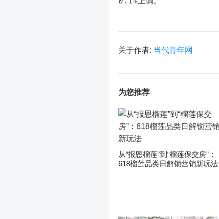
0.1%上调。
关于作者:
当代青年网
为您推荐
从“报恩榴莲”到“榴莲保交房”：
618榴莲品类日解锁营销新玩法