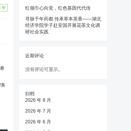
4
赞
红领巾心向党，红色基因代代传
寻脉千年药都 传承草本茶香——湖北
经济学院学子赴安国开展花茶文化调
研社会实践
近期评论
没有评论可显示。
望美
归档
2026 年 8 月
2026 年 7 月
2026 年 6 月