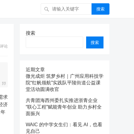
搜索
搜索
搜索
评论
近期文章
微光成炬 筑梦乡村｜广州应用科技学
院“红帆领航”实践队平陵街道公益课
堂活动圆满收官
需求
共青团海西州委扎实推进浙青企业
经济
“联心工程”赋能青年创业 助力乡村全
2年
面振兴
WAIC 的中学女生们：看见 AI，也看
见自己