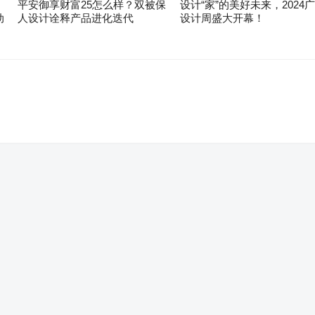
平安御享财富25怎么样？双被保
设计“家”的美好未来，2024
动
人设计诠释产品进化迭代
设计周盛大开幕！
。