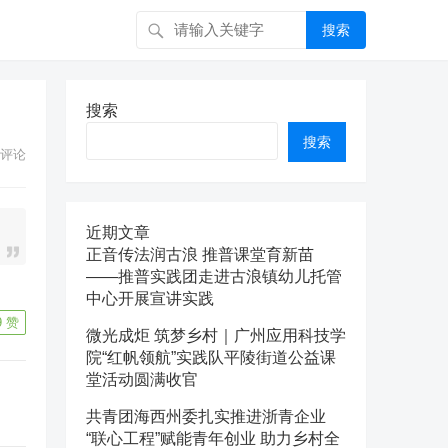
搜索
搜索
搜索
评论
近期文章
正音传法润古浪 推普课堂育新苗
——推普实践团走进古浪镇幼儿托管
中心开展宣讲实践
9
赞
微光成炬 筑梦乡村｜广州应用科技学
院“红帆领航”实践队平陵街道公益课
堂活动圆满收官
共青团海西州委扎实推进浙青企业
“联心工程”赋能青年创业 助力乡村全