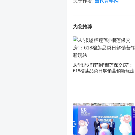
关于作者:
当代青年网
为您推荐
从“报恩榴莲”到“榴莲保交房”：
618榴莲品类日解锁营销新玩法