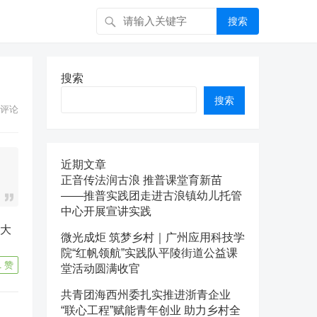
搜索
搜索
搜索
评论
近期文章
正音传法润古浪 推普课堂育新苗
——推普实践团走进古浪镇幼儿托管
中心开展宣讲实践
微光成炬 筑梦乡村｜广州应用科技学
院“红帆领航”实践队平陵街道公益课
1
赞
堂活动圆满收官
共青团海西州委扎实推进浙青企业
“联心工程”赋能青年创业 助力乡村全