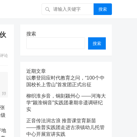
搜索
速伙
搜索
搜索
评论
近期文章
以攀登回应时代教育之问，“100个中
国校长上雪山”首发团正式出征
柳织淮乡音，铜刻颍州心 ——河海大
学“颍淮铜音”实践团暑期非遗调研纪
实
升级
正音传法润古浪 推普课堂育新苗
——推普实践团走进古浪镇幼儿托管
好地
中心开展宣讲实践