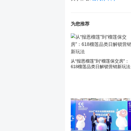
为您推荐
从“报恩榴莲”到“榴莲保交房”：
618榴莲品类日解锁营销新玩法