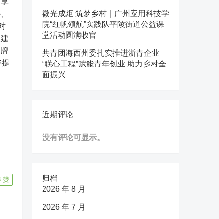
分享
持、
微光成炬 筑梦乡村｜广州应用科技学
院“红帆领航”实践队平陵街道公益课
对
堂活动圆满收官
构建
品牌
共青团海西州委扎实推进浙青企业
伴提
“联心工程”赋能青年创业 助力乡村全
面振兴
近期评论
没有评论可显示。
归档
3
赞
2026 年 8 月
2026 年 7 月