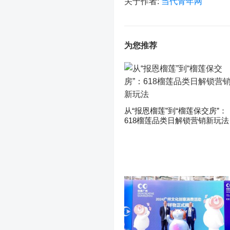
关于作者:
当代青年网
为您推荐
从“报恩榴莲”到“榴莲保交房”：
618榴莲品类日解锁营销新玩法