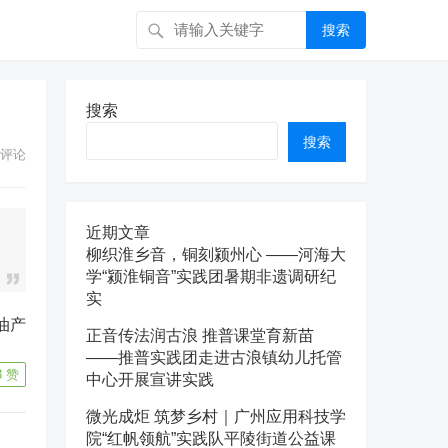
搜索
搜索
搜索
评论
近期文章
柳织淮乡音，铜刻颍州心 ——河海大
学“颍淮铜音”实践团暑期非遗调研纪
实
正音传法润古浪 推普课堂育新苗
——推普实践团走进古浪镇幼儿托管
3
赞
中心开展宣讲实践
微光成炬 筑梦乡村｜广州应用科技学
院“红帆领航”实践队平陵街道公益课