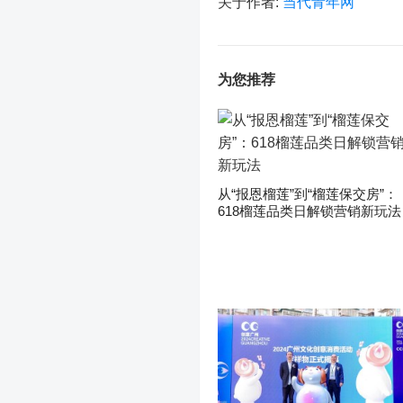
关于作者:
当代青年网
为您推荐
从“报恩榴莲”到“榴莲保交房”：
618榴莲品类日解锁营销新玩法