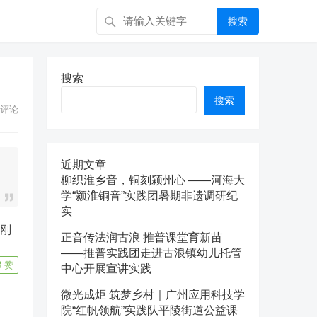
搜索
搜索
搜索
评论
近期文章
柳织淮乡音，铜刻颍州心 ——河海大
学“颍淮铜音”实践团暑期非遗调研纪
实
正音传法润古浪 推普课堂育新苗
——推普实践团走进古浪镇幼儿托管
3
赞
中心开展宣讲实践
微光成炬 筑梦乡村｜广州应用科技学
院“红帆领航”实践队平陵街道公益课