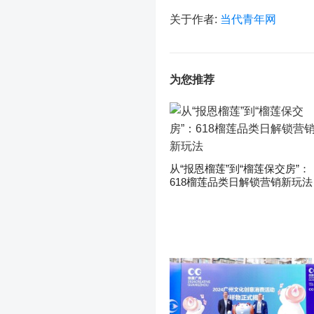
关于作者:
当代青年网
为您推荐
从“报恩榴莲”到“榴莲保交房”：
618榴莲品类日解锁营销新玩法