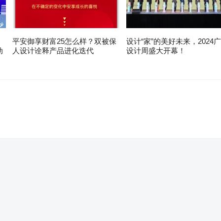
平安御享财富25怎么样？双被保
设计“家”的美好未来，2024
动
人设计诠释产品进化迭代
设计周盛大开幕！
。