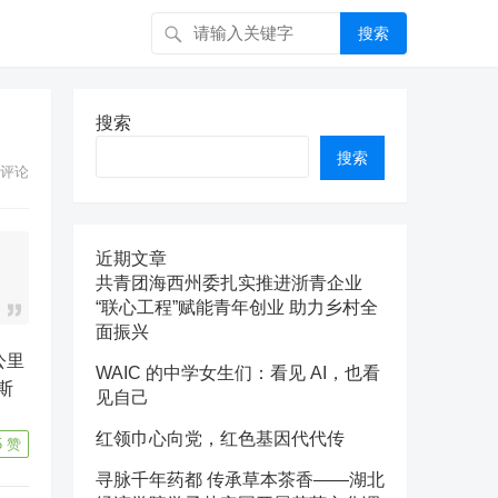
搜索
搜索
搜索
评论
近期文章
共青团海西州委扎实推进浙青企业
“联心工程”赋能青年创业 助力乡村全
面振兴
WAIC 的中学女生们：看见 AI，也看
斯
见自己
红领巾心向党，红色基因代代传
5
赞
寻脉千年药都 传承草本茶香——湖北