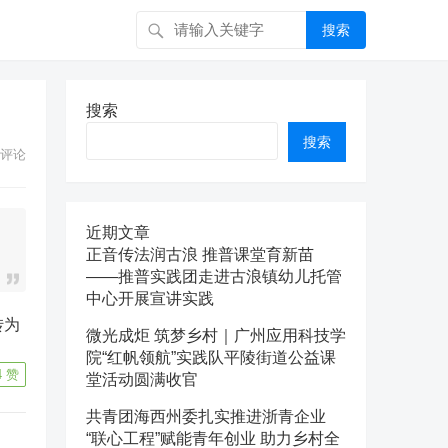
搜索
搜索
搜索
评论
近期文章
正音传法润古浪 推普课堂育新苗
——推普实践团走进古浪镇幼儿托管
中心开展宣讲实践
微光成炬 筑梦乡村｜广州应用科技学
院“红帆领航”实践队平陵街道公益课
4
赞
堂活动圆满收官
共青团海西州委扎实推进浙青企业
“联心工程”赋能青年创业 助力乡村全