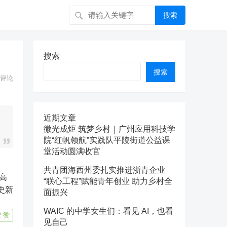
搜索
搜索
搜索
评论
近期文章
微光成炬 筑梦乡村｜广州应用科技学
院“红帆领航”实践队平陵街道公益课
堂活动圆满收官
共青团海西州委扎实推进浙青企业
高
“联心工程”赋能青年创业 助力乡村全
史新
面振兴
WAIC 的中学女生们：看见 AI，也看
2
赞
见自己