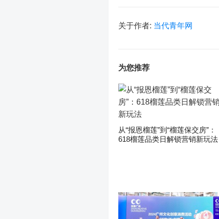
关于作者:
当代青年网
为您推荐
从“报恩榴莲”到“榴莲保交房”：
618榴莲品类日解锁营销新玩法