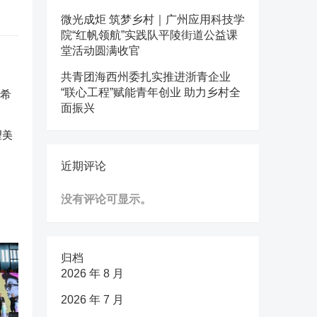
微光成炬 筑梦乡村｜广州应用科技学
院“红帆领航”实践队平陵街道公益课
堂活动圆满收官
共青团海西州委扎实推进浙青企业
“联心工程”赋能青年创业 助力乡村全
面振兴
望美
近期评论
没有评论可显示。
归档
2026 年 8 月
2026 年 7 月