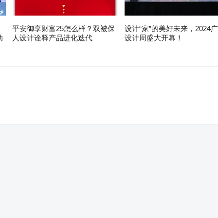
平安御享财富25怎么样？双被保
设计“家”的美好未来，2024
动
人设计诠释产品进化迭代
设计周盛大开幕！
。