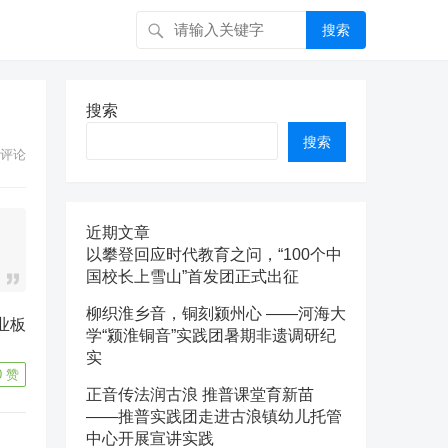
搜索
搜索
搜索
评论
近期文章
以攀登回应时代教育之问，“100个中
国校长上雪山”首发团正式出征
柳织淮乡音，铜刻颍州心 ——河海大
学“颍淮铜音”实践团暑期非遗调研纪
实
0
赞
正音传法润古浪 推普课堂育新苗
——推普实践团走进古浪镇幼儿托管
中心开展宣讲实践