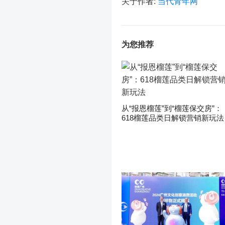
关于作者:
当代青年网
为您推荐
从“报恩榴莲”到“榴莲保交房”：
618榴莲品类日解锁营销新玩法