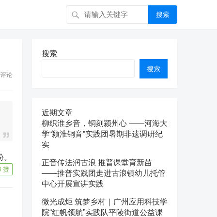
搜索
搜索
搜索
评论
近期文章
柳织淮乡音，铜刻颍州心 ——河海大
学“颍淮铜音”实践团暑期非遗调研纪
实
份。
正音传法润古浪 推普课堂育新苗
8
赞
——推普实践团走进古浪镇幼儿托管
中心开展宣讲实践
微光成炬 筑梦乡村｜广州应用科技学
院“红帆领航”实践队平陵街道公益课