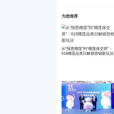
为您推荐
从“报恩榴莲”到“榴莲保交房”：
618榴莲品类日解锁营销新玩法