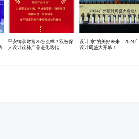
平安御享财富25怎么样？双被保
设计“家”的美好未来，2024
动
人设计诠释产品进化迭代
设计周盛大开幕！
。