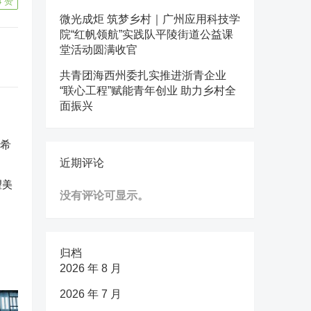
4
赞
微光成炬 筑梦乡村｜广州应用科技学
院“红帆领航”实践队平陵街道公益课
堂活动圆满收官
共青团海西州委扎实推进浙青企业
“联心工程”赋能青年创业 助力乡村全
面振兴
近期评论
望美
没有评论可显示。
归档
2026 年 8 月
2026 年 7 月