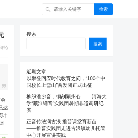
搜索
元
搜索
搜索
评论
近期文章
以攀登回应时代教育之问，“100个中
国校长上雪山”首发团正式出征
柳织淮乡音，铜刻颍州心 ——河海大
学“颍淮铜音”实践团暑期非遗调研纪
已达
实
预计
正音传法润古浪 推普课堂育新苗
烟
——推普实践团走进古浪镇幼儿托管
中心开展宣讲实践