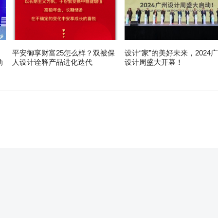
平安御享财富25怎么样？双被保
设计“家”的美好未来，2024
动
人设计诠释产品进化迭代
设计周盛大开幕！
。