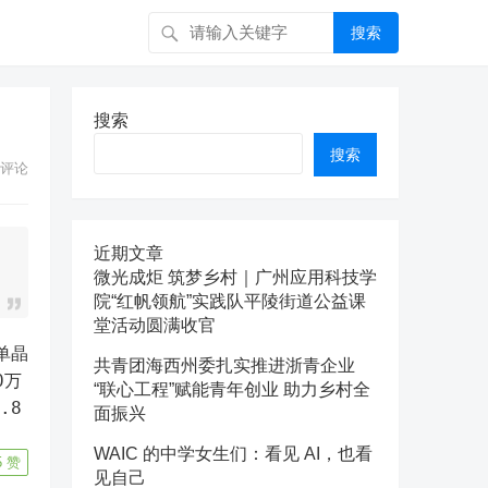
搜索
搜索
搜索
评论
近期文章
微光成炬 筑梦乡村｜广州应用科技学
院“红帆领航”实践队平陵街道公益课
堂活动圆满收官
共青团海西州委扎实推进浙青企业
0万
“联心工程”赋能青年创业 助力乡村全
.8
面振兴
WAIC 的中学女生们：看见 AI，也看
5
赞
见自己