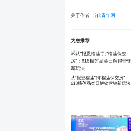
关于作者:
当代青年网
为您推荐
从“报恩榴莲”到“榴莲保交房”：
618榴莲品类日解锁营销新玩法