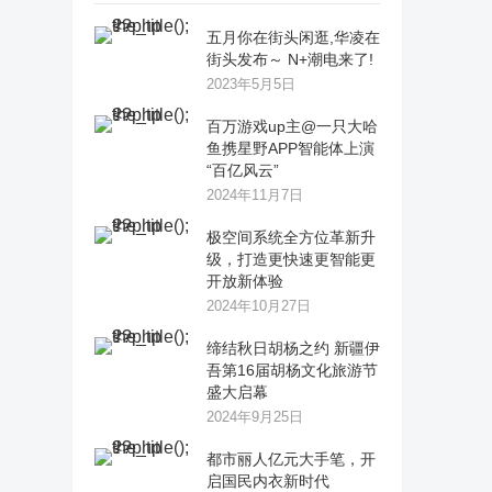
五月你在街头闲逛,华凌在
街头发布～ N+潮电来了!
2023年5月5日
百万游戏up主@一只大哈
鱼携星野APP智能体上演
“百亿风云”
2024年11月7日
极空间系统全方位革新升
级，打造更快速更智能更
开放新体验
2024年10月27日
缔结秋日胡杨之约 新疆伊
吾第16届胡杨文化旅游节
盛大启幕
2024年9月25日
都市丽人亿元大手笔，开
启国民内衣新时代