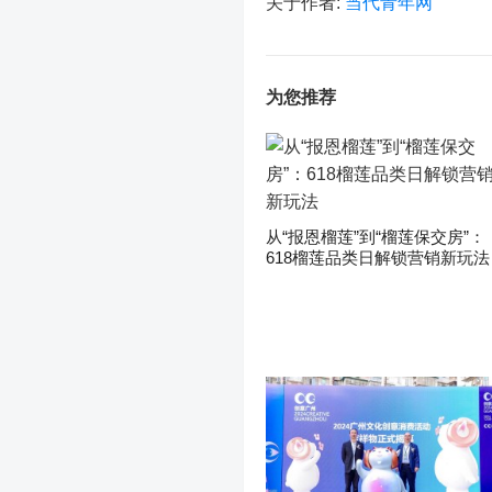
关于作者:
当代青年网
为您推荐
从“报恩榴莲”到“榴莲保交房”：
618榴莲品类日解锁营销新玩法