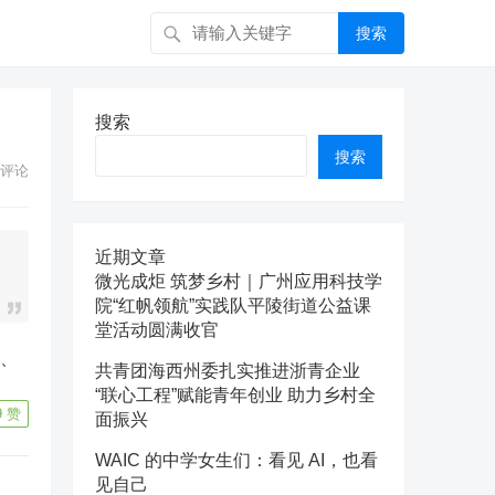
搜索
搜索
搜索
评论
近期文章
微光成炬 筑梦乡村｜广州应用科技学
院“红帆领航”实践队平陵街道公益课
堂活动圆满收官
共青团海西州委扎实推进浙青企业
“联心工程”赋能青年创业 助力乡村全
9
赞
面振兴
WAIC 的中学女生们：看见 AI，也看
见自己