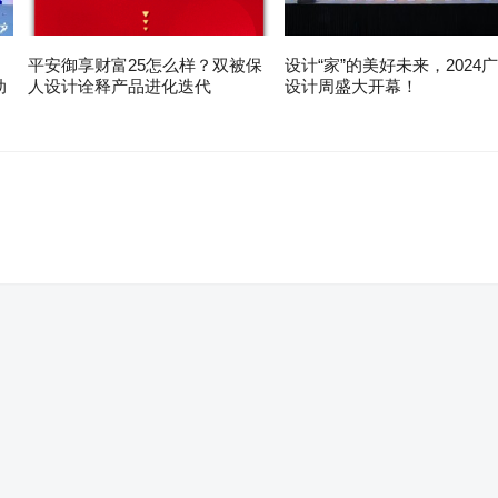
平安御享财富25怎么样？双被保
设计“家”的美好未来，2024
动
人设计诠释产品进化迭代
设计周盛大开幕！
。