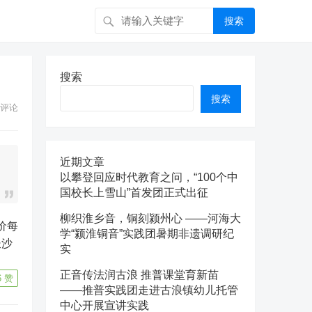
搜索
搜索
搜索
评论
近期文章
以攀登回应时代教育之问，“100个中
国校长上雪山”首发团正式出征
柳织淮乡音，铜刻颍州心 ——河海大
学“颍淮铜音”实践团暑期非遗调研纪
长沙
实
正音传法润古浪 推普课堂育新苗
6
赞
——推普实践团走进古浪镇幼儿托管
中心开展宣讲实践