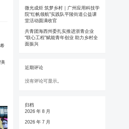
微光成炬 筑梦乡村｜广州应用科技学
院“红帆领航”实践队平陵街道公益课
堂活动圆满收官
共青团海西州委扎实推进浙青企业
“联心工程”赋能青年创业 助力乡村全
面振兴
望美
近期评论
没有评论可显示。
归档
2026 年 8 月
2026 年 7 月