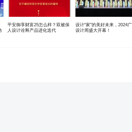
平安御享财富25怎么样？双被保
设计“家”的美好未来，2024
动
人设计诠释产品进化迭代
设计周盛大开幕！
。