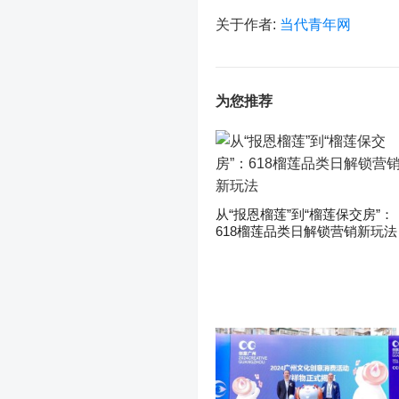
关于作者:
当代青年网
为您推荐
从“报恩榴莲”到“榴莲保交房”：
618榴莲品类日解锁营销新玩法