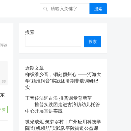
搜索
搜索
搜索
评论
近期文章
柳织淮乡音，铜刻颍州心 ——河海大
学“颍淮铜音”实践团暑期非遗调研纪
实
正音传法润古浪 推普课堂育新苗
——推普实践团走进古浪镇幼儿托管
9
赞
中心开展宣讲实践
微光成炬 筑梦乡村｜广州应用科技学
院“红帆领航”实践队平陵街道公益课