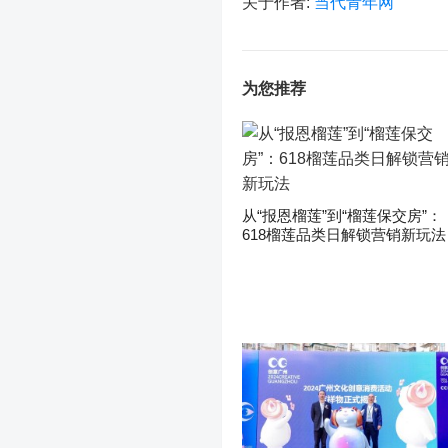
关于作者:
当代青年网
为您推荐
从“报恩榴莲”到“榴莲保交房”：
618榴莲品类日解锁营销新玩法