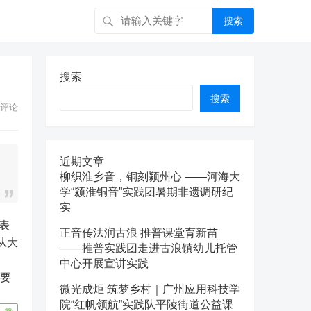
搜索
搜索
搜索
评论
近期文章
柳织淮乡音，铜刻颍州心 ——河海大
学“颍淮铜音”实践团暑期非遗调研纪
实
正音传法润古浪 推普课堂育新苗
从大
——推普实践团走进古浪镇幼儿托管
中心开展宣讲实践
示要
微光成炬 筑梦乡村｜广州应用科技学
院“红帆领航”实践队平陵街道公益课