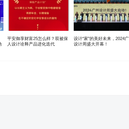
平安御享财富25怎么样？双被保
设计“家”的美好未来，2024
动
人设计诠释产品进化迭代
设计周盛大开幕！
。