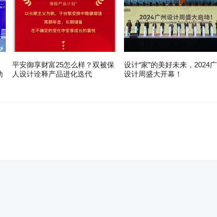
平安御享财富25怎么样？双被保
设计“家”的美好未来，2024
动
人设计诠释产品进化迭代
设计周盛大开幕！
。