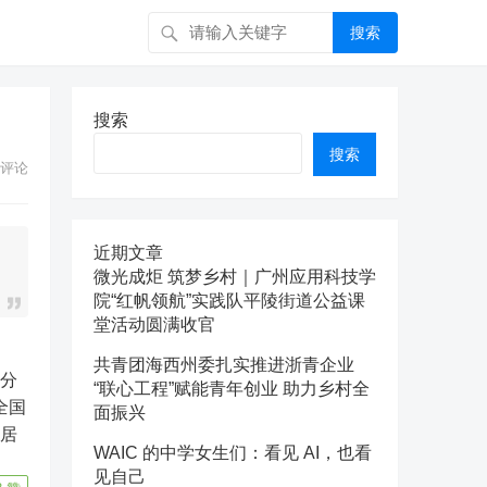
搜索
搜索
搜索
评论
近期文章
微光成炬 筑梦乡村｜广州应用科技学
院“红帆领航”实践队平陵街道公益课
堂活动圆满收官
共青团海西州委扎实推进浙青企业
额分
“联心工程”赋能青年创业 助力乡村全
全国
面振兴
速居
WAIC 的中学女生们：看见 AI，也看
见自己