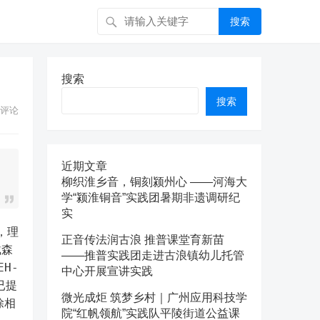
搜索
搜索
搜索
评论
近期文章
柳织淮乡音，铜刻颍州心 ——河海大
学“颍淮铜音”实践团暑期非遗调研纪
实
，理
正音传法润古浪 推普课堂育新苗
戴森
——推普实践团走进古浪镇幼儿托管
H-
中心开展宣讲实践
已提
微光成炬 筑梦乡村｜广州应用科技学
除相
院“红帆领航”实践队平陵街道公益课