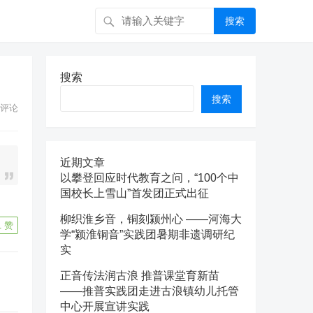
搜索
搜索
搜索
评论
近期文章
以攀登回应时代教育之问，“100个中
国校长上雪山”首发团正式出征
。
柳织淮乡音，铜刻颍州心 ——河海大
1
赞
学“颍淮铜音”实践团暑期非遗调研纪
实
正音传法润古浪 推普课堂育新苗
——推普实践团走进古浪镇幼儿托管
中心开展宣讲实践