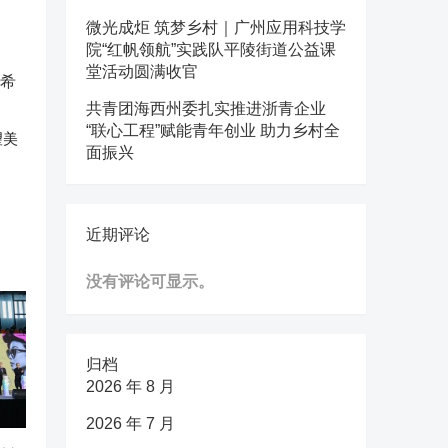
微光成炬 筑梦乡村｜广州应用科技学
院“红帆领航”实践队平陵街道公益课
堂活动圆满收官
共青团海西州委扎实推进浙青企业
“联心工程”赋能青年创业 助力乡村全
望美
面振兴
近期评论
没有评论可显示。
归档
2026 年 8 月
2026 年 7 月