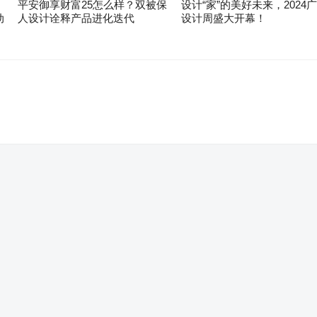
平安御享财富25怎么样？双被保
设计“家”的美好未来，2024
动
人设计诠释产品进化迭代
设计周盛大开幕！
。