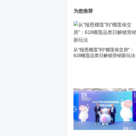
为您推荐
从“报恩榴莲”到“榴莲保交房”：
618榴莲品类日解锁营销新玩法