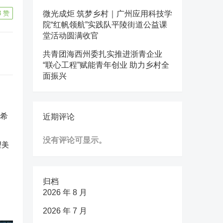
3
赞
微光成炬 筑梦乡村｜广州应用科技学
院“红帆领航”实践队平陵街道公益课
堂活动圆满收官
共青团海西州委扎实推进浙青企业
“联心工程”赋能青年创业 助力乡村全
面振兴
近期评论
没有评论可显示。
望美
归档
2026 年 8 月
2026 年 7 月