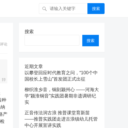
搜索
搜索
搜索
评论
近期文章
以攀登回应时代教育之问，“100个中
国校长上雪山”首发团正式出征
柳织淮乡音，铜刻颍州心 ——河海大
提
学“颍淮铜音”实践团暑期非遗调研纪
检种
实
品纳
正音传法润古浪 推普课堂育新苗
格产
——推普实践团走进古浪镇幼儿托管
即检
中心开展宣讲实践