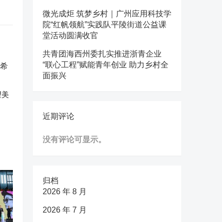
微光成炬 筑梦乡村｜广州应用科技学
院“红帆领航”实践队平陵街道公益课
堂活动圆满收官
共青团海西州委扎实推进浙青企业
“联心工程”赋能青年创业 助力乡村全
面振兴
望美
近期评论
没有评论可显示。
归档
2026 年 8 月
2026 年 7 月