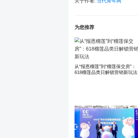
关于作者:
当代青年网
为您推荐
从“报恩榴莲”到“榴莲保交房”：
618榴莲品类日解锁营销新玩法