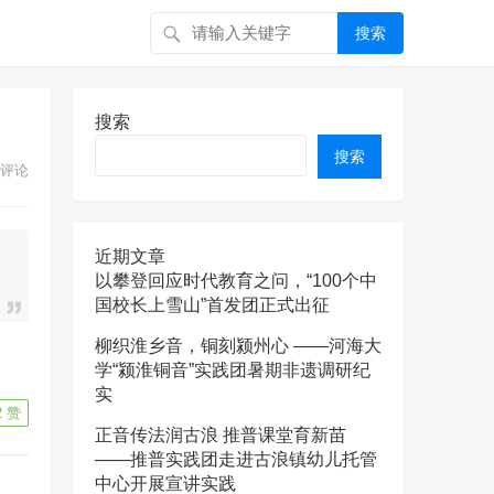
搜索
搜索
搜索
评论
近期文章
以攀登回应时代教育之问，“100个中
国校长上雪山”首发团正式出征
柳织淮乡音，铜刻颍州心 ——河海大
学“颍淮铜音”实践团暑期非遗调研纪
实
2
赞
正音传法润古浪 推普课堂育新苗
——推普实践团走进古浪镇幼儿托管
中心开展宣讲实践