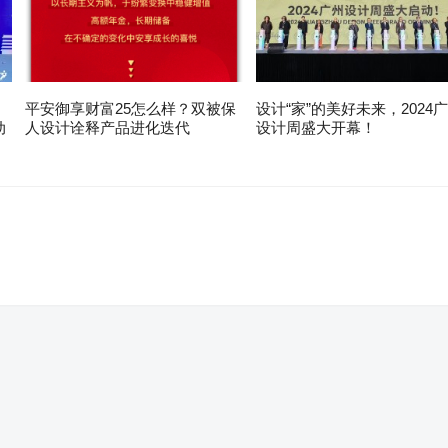
平安御享财富25怎么样？双被保
设计“家”的美好未来，2024
动
人设计诠释产品进化迭代
设计周盛大开幕！
。