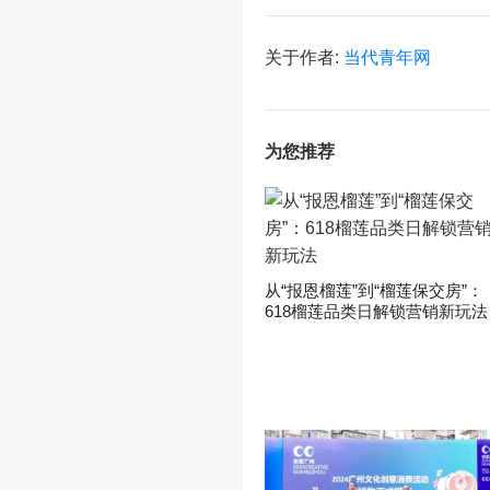
关于作者:
当代青年网
为您推荐
从“报恩榴莲”到“榴莲保交房”：
618榴莲品类日解锁营销新玩法