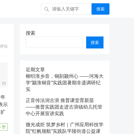
搜索
搜索
搜索
评论
近期文章
柳织淮乡音，铜刻颍州心 ——河海大
学“颍淮铜音”实践团暑期非遗调研纪
实
5年
正音传法润古浪 推普课堂育新苗
表示
——推普实践团走进古浪镇幼儿托管
国扩
中心开展宣讲实践
微光成炬 筑梦乡村｜广州应用科技学
4
赞
院“红帆领航”实践队平陵街道公益课