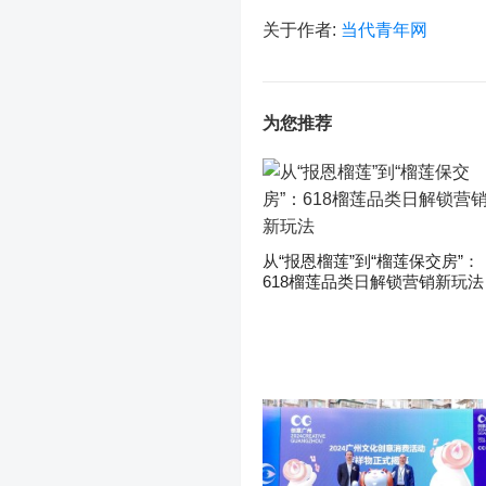
关于作者:
当代青年网
为您推荐
从“报恩榴莲”到“榴莲保交房”：
618榴莲品类日解锁营销新玩法