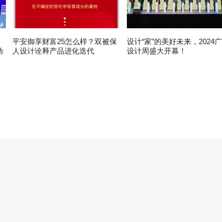
平安御享财富25怎么样？双被保
设计“家”的美好未来，2024
动
人设计诠释产品进化迭代
设计周盛大开幕！
。