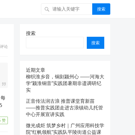
搜索
搜索
搜索
评论
近期文章
柳织淮乡音，铜刻颍州心 ——河海大
学“颍淮铜音”实践团暑期非遗调研纪
实
，每
正音传法润古浪 推普课堂育新苗
5
——推普实践团走进古浪镇幼儿托管
中心开展宣讲实践
5
赞
微光成炬 筑梦乡村｜广州应用科技学
院“红帆领航”实践队平陵街道公益课