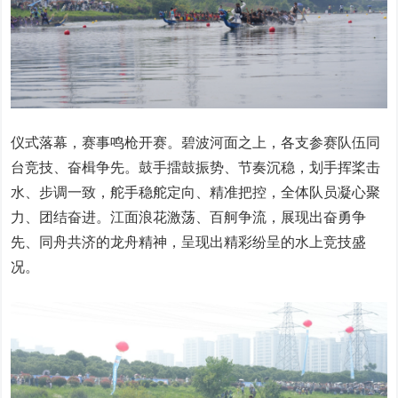
仪式落幕，赛事鸣枪开赛。碧波河面之上，各支参赛队伍同
台竞技、奋楫争先。鼓手擂鼓振势、节奏沉稳，划手挥桨击
水、步调一致，舵手稳舵定向、精准把控，全体队员凝心聚
力、团结奋进。江面浪花激荡、百舸争流，展现出奋勇争
先、同舟共济的龙舟精神，呈现出精彩纷呈的水上竞技盛
况。