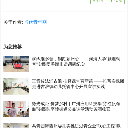
打赏
2
赞
关于作者:
当代青年网
为您推荐
柳织淮乡音，铜刻颍州心 ——河海大学“颍淮铜
音”实践团暑期非遗调研纪实
正音传法润古浪 推普课堂育新苗 ——推普实践团
走进古浪镇幼儿托管中心开展宣讲实践
微光成炬 筑梦乡村｜广州应用科技学院“红帆领
航”实践队平陵街道公益课堂活动圆满收官
共青团海西州委扎实推进浙青企业“联心工程”赋