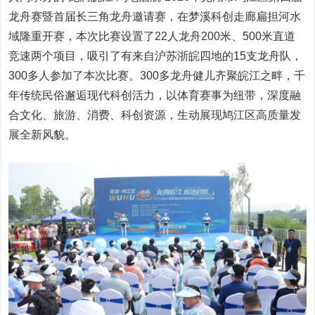
龙舟赛暨首届长三角龙舟邀请赛，在梦溪科创走廊扁担河水
域隆重开赛，本次比赛设置了22人龙舟200米、500米直道
竞速两个项目，吸引了有来自沪苏浙皖四地的15支龙舟队，
300多人参加了本次比赛。300多龙舟健儿齐聚皖江之畔，千
年传统民俗邂逅现代科创活力，以体育赛事为纽带，深度融
合文化、旅游、消费、科创资源，生动展现鸠江区高质量发
展全新风貌。