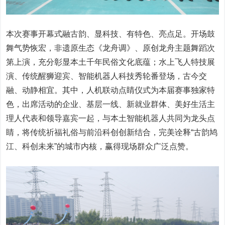
本次赛事开幕式融古韵、显科技、有特色、亮点足。开场鼓
舞气势恢宏，非遗原生态《龙舟调》、原创龙舟主题舞蹈次
第上演，充分彰显本土千年民俗文化底蕴；水上飞人特技展
演、传统醒狮迎宾、智能机器人科技秀轮番登场，古今交
融、动静相宜。其中，人机联动点睛仪式为本届赛事独家特
色，出席活动的企业、基层一线、新就业群体、美好生活主
理人代表和领导嘉宾一起，与本土智能机器人共同为龙头点
睛，将传统祈福礼俗与前沿科创创新结合，完美诠释“古韵鸠
江、科创未来”的城市内核，赢得现场群众广泛点赞。