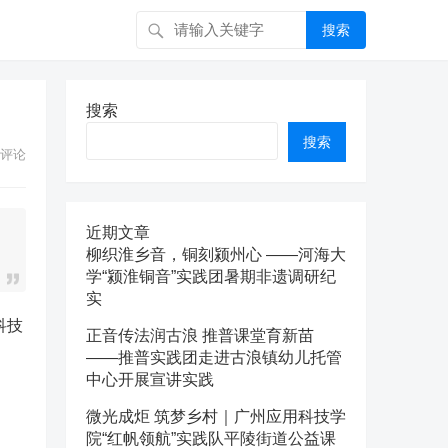
搜索
搜索
搜索
评论
近期文章
柳织淮乡音，铜刻颍州心 ——河海大
学“颍淮铜音”实践团暑期非遗调研纪
实
科技
正音传法润古浪 推普课堂育新苗
——推普实践团走进古浪镇幼儿托管
中心开展宣讲实践
微光成炬 筑梦乡村｜广州应用科技学
院“红帆领航”实践队平陵街道公益课