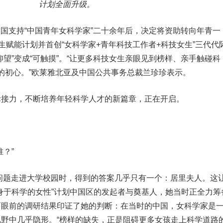
计划全面升级。
在中国支持“中国青年女科学家”二十余年后，决定将资助转向年青一
女生赋能计划并首创“女科学家+青年科技工作者+科技女生”三代代
仰望”变成“可触摸”。“让更多科技女生亲眼见到榜样、亲手触碰科
目的初心。”欧莱雅北亚及中国公共事务总裁兰珍珍表示。
际接力，不断培养年轻科学人才的新篇章，正在开启。
？”
个问题走进大学校园时，得到的答案几乎只有一个：居里夫人。这
身于科学的女性”计划中国区的发起者与奠基人，她当时正全力筹
而眼前的调研结果印证了她的判断：在当时的中国，女科学家是
野中几乎隐形。“榜样的缺失，正是阻碍更多女孩走上科学道路