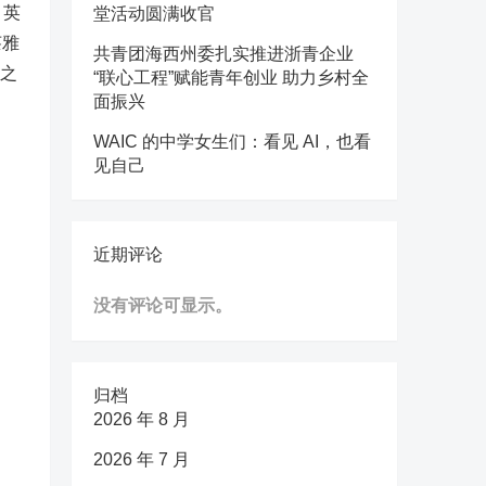
、英
堂活动圆满收官
莱雅
共青团海西州委扎实推进浙青企业
年之
“联心工程”赋能青年创业 助力乡村全
面振兴
WAIC 的中学女生们：看见 AI，也看
见自己
近期评论
没有评论可显示。
归档
2026 年 8 月
2026 年 7 月