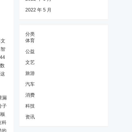
2022 年 5 月
分类
体育
科文
工智
公益
44
文艺
基数
旅游
—这
汽车
消费
泄漏
科技
分子
刻板
资讯
在科
类的