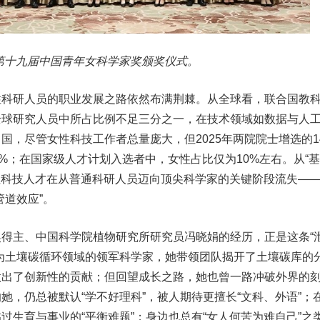
第十九届中国青年女科学家奖颁奖仪式。
性科研人员的职业发展之路依然布满荆棘。从全球看，联合国教
全球研究人员中所占比例不足三分之一，在技术领域如数据与人
国，尽管女性科技工作者总量庞大，但2025年两院院士增选的1
9%；在国家级人才计划入选者中，女性占比仅为10%左右。从“
女性科技人才在从普通科研人员迈向顶尖科学家的关键阶段流失—
管道效应”。
得主、中国科学院植物研究所研究员冯晓娟的经历，正是这条“
为土壤碳循环领域的领军科学家，她带领团队揭开了土壤碳库的
做出了创新性的贡献；但回望成长之路，她也曾一路冲破外界的
她，仍总被默认“学不好理科”，被人期待更擅长“文科、外语”；
过生育与事业的“平衡难题”；身边也总有“女人何苦为难自己”之