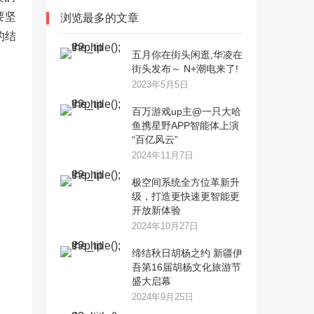
要坚
浏览最多的文章
的结
五月你在街头闲逛,华凌在
街头发布～ N+潮电来了!
2023年5月5日
百万游戏up主@一只大哈
鱼携星野APP智能体上演
“百亿风云”
2024年11月7日
极空间系统全方位革新升
级，打造更快速更智能更
开放新体验
2024年10月27日
缔结秋日胡杨之约 新疆伊
吾第16届胡杨文化旅游节
盛大启幕
2024年9月25日