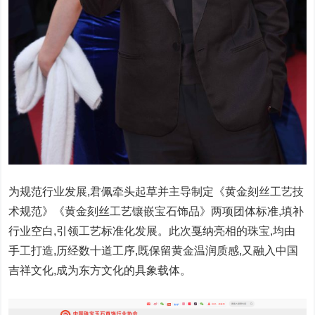
为规范行业发展,君佩牵头起草并主导制定《黄金刻丝工艺技
术规范》《黄金刻丝工艺镶嵌宝石饰品》两项团体标准,填补
行业空白,引领工艺标准化发展。此次戛纳亮相的珠宝,均由
手工打造,历经数十道工序,既保留黄金温润质感,又融入中国
吉祥文化,成为东方文化的具象载体。