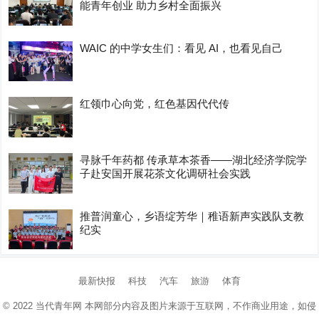
能青年创业 助力乡村全面振兴
WAIC 的中学女生们：看见 AI，也看见自己
红领巾心向党，红色基因代代传
寻脉千年药都 传承草本茶香——湖北经济学院学
子赴安国开展花茶文化调研社会实践
推普润童心，乡语绽芳华｜稚语新声实践队支教
纪实
最新快报
科技
汽车
旅游
体育
© 2022
当代青年网
本网部分内容及图片来源于互联网，不作商业用途，如侵