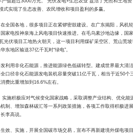
年产值超过3000万元。“光伏发电+生态农业”盘活了光照和土地资
的模式实现了生态改善、农民增收和项目盈利的多赢。
，在全国各地，很多项目正在紧锣密鼓建设。在广东揭阳，风机
，国家电投神泉海上风电项目快速推进。在毛乌素沙地边缘，国
千瓦光伏项目工地热火朝天，这一项目利用煤矿采空区、荒山荒坡
华东地区输送37亿千瓦时“绿电”。
开发利用非化石能源，推进能源绿色低碳转型。建成世界最大清
全口径非化石能源发电装机容量突破11亿千瓦，相当于近50个
消费比重增加到16.6%左右。
，实施积极应对气候变化国家战略，采取调整产业结构、优化能
机制、增加森林碳汇等一系列政策措施，各项工作取得积极进展
司长李高说。
、生效、实施，开展全国碳市场交易，宣布不再新建境外煤电项