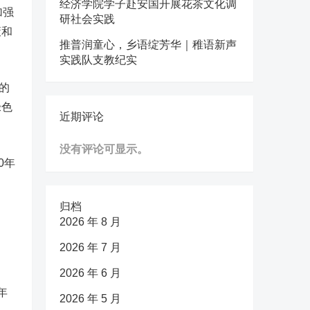
经济学院学子赴安国开展花茶文化调
加强
研社会实践
策和
推普润童心，乡语绽芳华｜稚语新声
实践队支教纪实
的
绿色
近期评论
没有评论可显示。
0年
归档
2026 年 8 月
2026 年 7 月
2026 年 6 月
年
2026 年 5 月