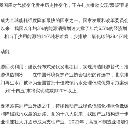
…我国应对气候变化发生历史性变化，正在扎实推动实现“双碳”目
，成为全球能耗强度降低最快的国家之一。国家发展和改革委员
以来，我国以年均3%的能源消费增速支撑了年均6.5%的经济增
%，相当于少用能源约14亿吨标准煤，少排放二氧化碳约29.4亿
新动能
能源回收利用；建设分布式光伏发电项目，实现清洁能源替代；
能源供热制冷……在中国环境保护产业协会组织的评选中，北京
红门再生水厂被评为全国首批十佳城镇污水处理低碳优秀示范案
，到“十四五”末将实现碳减排20%以上。
的要求落实到产业升级之中，持续推动产业绿色低碳化和绿色低
展和降碳减污双赢的新路。党的十八大以来，我国产业结构进一
业快速壮大并逐步成为支柱产业。2021年，高技术制造业增加