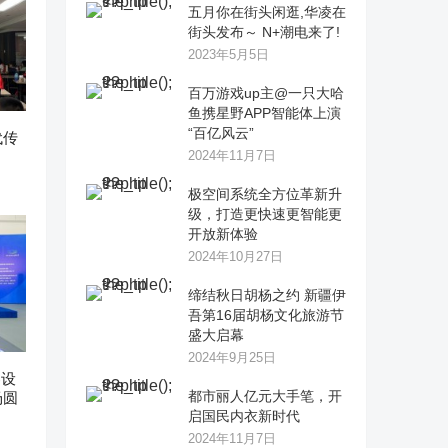
五月你在街头闲逛,华凌在
街头发布～ N+潮电来了!
2023年5月5日
百万游戏up主@一只大哈
鱼携星野APP智能体上演
“百亿风云”
代传
2024年11月7日
极空间系统全方位革新升
级，打造更快速更智能更
开放新体验
2024年10月27日
缔结秋日胡杨之约 新疆伊
吾第16届胡杨文化旅游节
盛大启幕
2024年9月25日
器设
都市丽人亿元大手笔，开
场圆
启国民内衣新时代
2024年11月7日