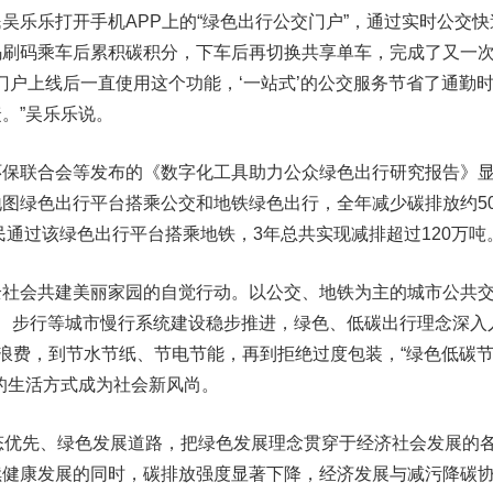
吴乐乐打开手机APP上的“绿色出行公交门户”，通过实时公交快
码刷码乘车后累积碳积分，下车后再切换共享单车，完成了又一
交门户上线后一直使用这个功能，‘一站式’的公交服务节省了通勤
。”吴乐乐说。
环保联合会等发布的《数字化工具助力公众绿色出行研究报告》
图绿色出行平台搭乘公交和地铁绿色出行，全年减少碳排放约5
市民通过该绿色出行平台搭乘地铁，3年总共实现减排超过120万吨
全社会共建美丽家园的自觉行动。以公交、地铁为主的城市公共
、步行等城市慢行系统建设稳步推进，绿色、低碳出行理念深入
饮浪费，到节水节纸、节电节能，再到拒绝过度包装，“绿色低碳
的生活方式成为社会新风尚。
态优先、绿色发展道路，把绿色发展理念贯穿于经济社会发展的
续健康发展的同时，碳排放强度显著下降，经济发展与减污降碳