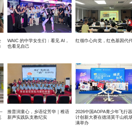
企
WAIC 的中学女生们：看见 AI，
红领巾心向党，红色基因代
力
也看见自己
—
推普润童心，乡语绽芳华｜稚语
2026中国AOPA青少年飞行
花
新声实践队支教纪实
计创新大赛在德清莫干山机
满举办