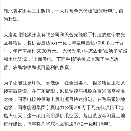
湖北省罗田县三里畈镇，一大片蓝色光伏板“吸光吐电”，蔚
为壮观。
大唐湖北能源开发有限公司和天合光能联手打造的这个农光
互补项目，装机容量达5万千瓦，年发电量达7000多万千瓦
时，年产值超过3000万元。“光伏发电+生态农业”盘活了光照
和土地资源，“上面发电、下面种植”的模式实现了生态改
善、农民增收和项目盈利的多赢。
为了让能源更环保、更低碳，在全国各地，很多项目正在紧
锣密鼓建设。在广东揭阳，风机轮毂与机舱在百米高空精准
对接，国家电投神泉海上风电项目快速推进。在毛乌素沙地
边缘，国家能源集团宁夏电力公司200万千瓦光伏项目工地
热火朝天，这一项目利用煤矿采空区、荒山荒坡等闲置土地
进行建设，每年将为华东地区输送37亿千瓦时“绿电”。