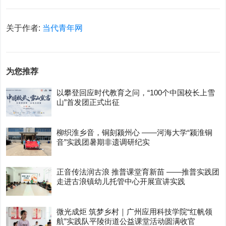
关于作者:
当代青年网
为您推荐
以攀登回应时代教育之问，“100个中国校长上雪
山”首发团正式出征
柳织淮乡音，铜刻颍州心 ——河海大学“颍淮铜
音”实践团暑期非遗调研纪实
正音传法润古浪 推普课堂育新苗 ——推普实践团
走进古浪镇幼儿托管中心开展宣讲实践
微光成炬 筑梦乡村｜广州应用科技学院“红帆领
航”实践队平陵街道公益课堂活动圆满收官