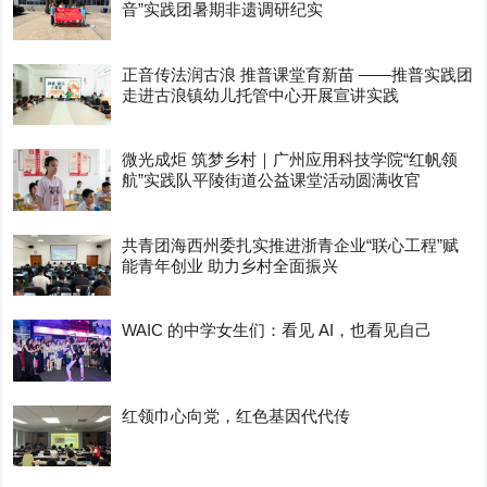
音”实践团暑期非遗调研纪实
正音传法润古浪 推普课堂育新苗 ——推普实践团
走进古浪镇幼儿托管中心开展宣讲实践
微光成炬 筑梦乡村｜广州应用科技学院“红帆领
航”实践队平陵街道公益课堂活动圆满收官
共青团海西州委扎实推进浙青企业“联心工程”赋
能青年创业 助力乡村全面振兴
WAIC 的中学女生们：看见 AI，也看见自己
红领巾心向党，红色基因代代传