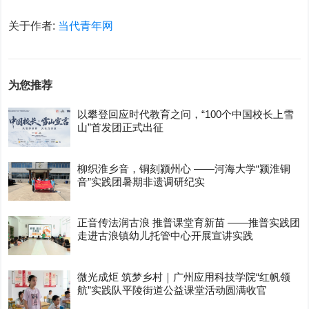
关于作者:
当代青年网
为您推荐
以攀登回应时代教育之问，“100个中国校长上雪
山”首发团正式出征
柳织淮乡音，铜刻颍州心 ——河海大学“颍淮铜
音”实践团暑期非遗调研纪实
正音传法润古浪 推普课堂育新苗 ——推普实践团
走进古浪镇幼儿托管中心开展宣讲实践
微光成炬 筑梦乡村｜广州应用科技学院“红帆领
航”实践队平陵街道公益课堂活动圆满收官