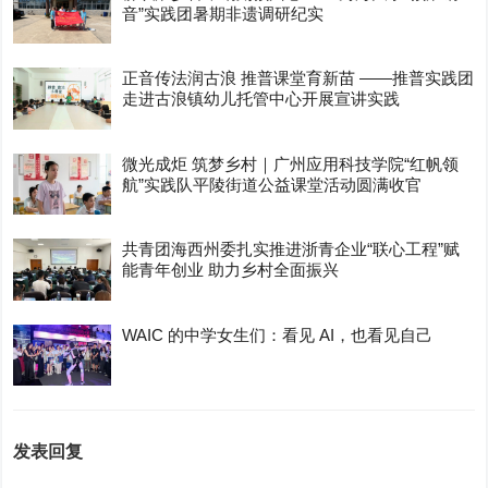
音”实践团暑期非遗调研纪实
正音传法润古浪 推普课堂育新苗 ——推普实践团
走进古浪镇幼儿托管中心开展宣讲实践
微光成炬 筑梦乡村｜广州应用科技学院“红帆领
航”实践队平陵街道公益课堂活动圆满收官
共青团海西州委扎实推进浙青企业“联心工程”赋
能青年创业 助力乡村全面振兴
WAIC 的中学女生们：看见 AI，也看见自己
发表回复