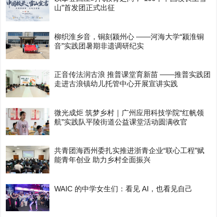
山”首发团正式出征
柳织淮乡音，铜刻颍州心 ——河海大学“颍淮铜
音”实践团暑期非遗调研纪实
正音传法润古浪 推普课堂育新苗 ——推普实践团
走进古浪镇幼儿托管中心开展宣讲实践
微光成炬 筑梦乡村｜广州应用科技学院“红帆领
航”实践队平陵街道公益课堂活动圆满收官
共青团海西州委扎实推进浙青企业“联心工程”赋
能青年创业 助力乡村全面振兴
WAIC 的中学女生们：看见 AI，也看见自己