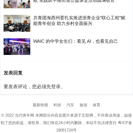
航”实践队平陵街道公益课堂活动圆满收官
共青团海西州委扎实推进浙青企业“联心工程”赋
能青年创业 助力乡村全面振兴
WAIC 的中学女生们：看见 AI，也看见自己
发表回复
要发表评论，您必须先
登录
。
最新快报
科技
汽车
旅游
体育
© 2022
当代青年网
本网部分内容及图片来源于互联网，不作商业用途，如侵
犯了您的权益，请联系，我们将在24小时内删除，本站不负法律责任
粤ICP备
18081724号