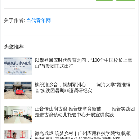
关于作者:
当代青年网
为您推荐
以攀登回应时代教育之问，“100个中国校长上雪
山”首发团正式出征
柳织淮乡音，铜刻颍州心 ——河海大学“颍淮铜
音”实践团暑期非遗调研纪实
正音传法润古浪 推普课堂育新苗 ——推普实践团
走进古浪镇幼儿托管中心开展宣讲实践
微光成炬 筑梦乡村｜广州应用科技学院“红帆领