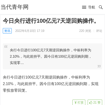
当代青年网
导航
今日央行进行100亿元7天逆回购操作。
资讯
2022年6月10日 17:19
220
浏览
评论
央行今日进行100亿元7天期逆回购操作，中标利率为
2.10%，与此前持平。因今日有100亿元逆回购到期，
实现零…
央行今日进行100亿元7天期逆回购操作，中标利率为
2.10%，与此前持平。因今日有100亿元逆回购到期，实现
零投放零回笼。
打赏
21
赞